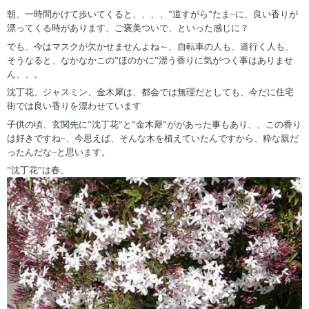
朝、一時間かけて歩いてくると、、、、”道すがら”たま~に、良い香りが
漂ってくる時があります、ご褒美ついで、といった感じに？
でも、今はマスクが欠かせませんよね～、自転車の人も、道行く人も、
そうなると、なかなかこの”ほのかに”漂う香りに気がつく事はありませ
ん、、。
沈丁花、ジャスミン、金木犀は、都会では無理だとしても、今だに住宅
街では良い香りを漂わせています
子供の頃、玄関先に”沈丁花”と”金木犀”ががあった事もあり、、この香り
は好きですね~、今思えば、そんな木を植えていたんですから、粋な親だ
ったんだな~と思います。
”沈丁花”は春、