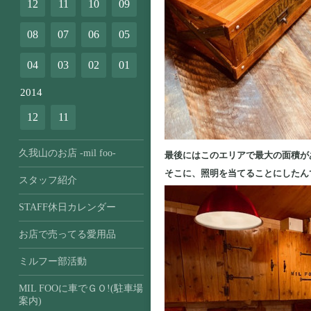
12
11
10
09
08
07
06
05
04
03
02
01
2014
12
11
久我山のお店 -mil foo-
最後にはこのエリアで最大の面積が
そこに、照明を当てることにしたん
スタッフ紹介
STAFF休日カレンダー
お店で売ってる愛用品
ミルフー部活動
MIL FOOに車でＧＯ!(駐車場
案内)