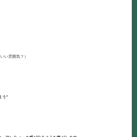
分いい雰囲気？）
よう”