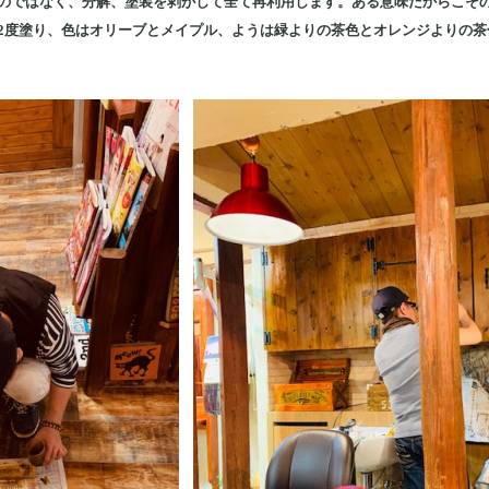
のではなく、分解、塗装を剥がして全て再利用します。ある意味だからこそ
2度塗り、色はオリーブとメイプル、ようは緑よりの茶色とオレンジよりの茶