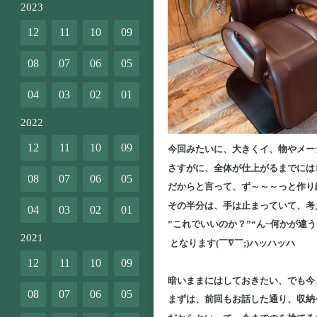
2023
12
11
10
09
08
07
06
05
04
03
02
01
2022
12
11
10
09
今回みたいに、大きくイ、物やメー
さすがに、全体が仕上がるまでには1
08
07
06
05
だからと言って、ず～～～っと作り
その半分は、手は止まっていて、考
04
03
02
01
”これでいいのか？”“ん~何かが違
2021
となります(￣∇￣;)ハッハッハ
12
11
10
09
暗いままにはしておきたい、でも今
08
07
06
05
まずは、前回もお話した通り、収納