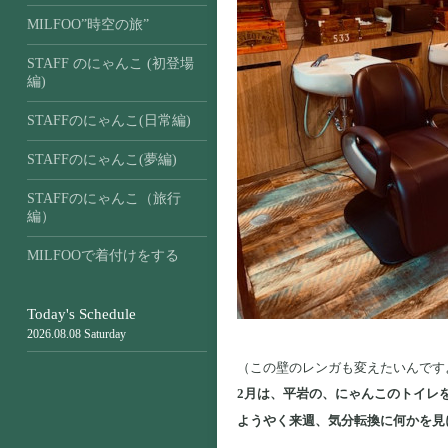
MILFOO”時空の旅”
STAFF のにゃんこ (初登場
編)
STAFFのにゃんこ(日常編)
STAFFのにゃんこ(夢編)
STAFFのにゃんこ（旅行
編）
MILFOOで着付けをする
Today's Schedule
2026.08.08 Saturday
（この壁のレンガも変えたいんです
2月は、平岩の、にゃんこのトイレ
ようやく来週、気分転換に何かを見