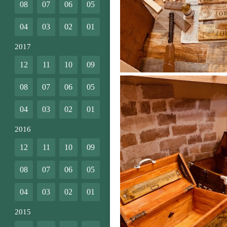
08
07
06
05
04
03
02
01
2017
12
11
10
09
08
07
06
05
04
03
02
01
2016
12
11
10
09
08
07
06
05
04
03
02
01
2015