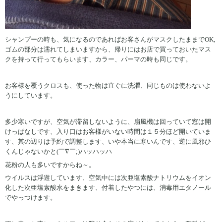
シャンプーの時も、気になるのであればお客さんがマスクしたままでOK,
ゴムの部分は濡れてしまいますから、帰りにはお店で買っておいたマス
クを持って行ってもらいます、カラー、パーマの時も同じです。
お客様を覆うクロスも、使った物は直ぐに洗濯、同じものは使わないよ
うにしています。
多少寒いですが、空気が滞留しないように、扇風機は回っていて窓は開
けっぱなしです、入り口はお客様がいない時間は１５分ほど開いていま
す、其の辺りは予約で調整します、いや本当に寒いんです、逆に風邪ひ
くんじゃないかと(￣∇￣;)ハッハッハ
花粉の人も多いですからね～。
ウイルスは浮遊しています、空気中には次亜塩素酸ナトリウムをイオン
化した次亜塩素酸水をまきます、付着したやつには、消毒用エタノール
でやっつけます。