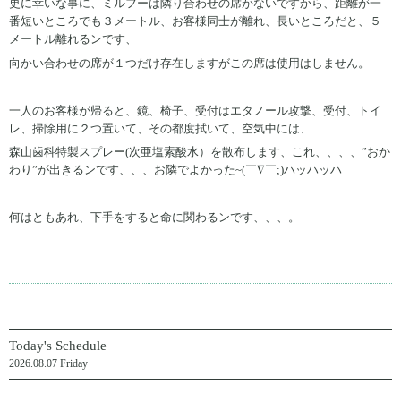
更に幸いな事に、ミルフーは隣り合わせの席がないですから、距離が一
番短いところでも３メートル、お客様同士が離れ、長いところだと、５
メートル離れるンです、
向かい合わせの席が１つだけ存在しますがこの席は使用はしません。
一人のお客様が帰ると、鏡、椅子、受付はエタノール攻撃、受付、トイ
レ、掃除用に２つ置いて、その都度拭いて、空気中には、
森山歯科特製スプレー(次亜塩素酸水）を散布します、これ、、、、”おか
わり”が出きるンです、、、お隣でよかった~(￣∇￣;)ハッハッハ
何はともあれ、下手をすると命に関わるンです、、、。
Today's Schedule
2026.08.07 Friday