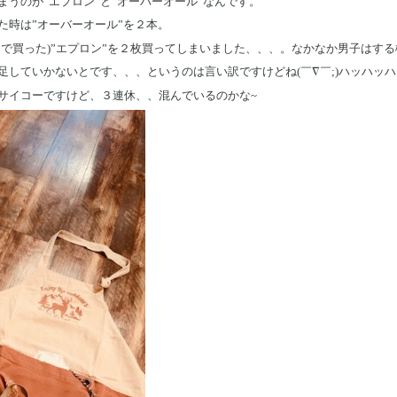
うのが”エプロン”と”オーバーオール”なんです。
た時は”オーバーオール”を２本。
ンで買った)”エプロン”を２枚買ってしまいました、、、。なかなか男子はす
足していかないとです、、、というのは言い訳ですけどね(￣∇￣;)ハッハッハ
サイコーですけど、３連休、、混んでいるのかな~