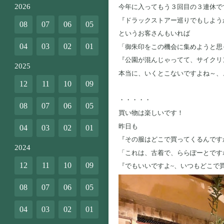
2026
今年に入ってもう３回目の３連休で
『ドラックストアー巡りでもしよう
08
07
06
05
というお客さんもいれば
04
03
02
01
「御朱印をこの機会に集めようと思
『公園が混んじゃってて、サイクリ
2025
本当に、いくとこないですよね～、
12
11
10
09
・・・・・
08
07
06
05
買い物は楽しいです！
昨日も
04
03
02
01
『その服はどこで買ってくるんです
2024
「これは、古着で、ららぽーとです
12
11
10
09
『でもいいですよ~、いつもどこで
08
07
06
05
04
03
02
01