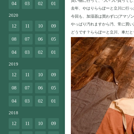
買い物に行って、ついつい買ってしま
04
03
02
01
去年、やはりららぽーと立川に行っ
2020
今回も、加湿器は買わずに(アマゾ
やっぱり汚れますから汚、常に買い
12
11
10
09
どうです？ららぽーと立川、車だと
08
07
06
05
04
03
02
01
2019
12
11
10
09
08
07
06
05
04
03
02
01
2018
12
11
10
09