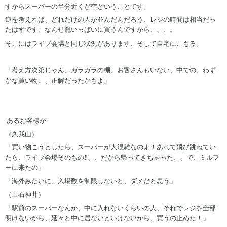
すからスーパーの半分近くが空ということです。
逆を考えれば、どれだけの人が並んだんだろう、レジの時間は相当だっ
たはずです、なんせ籠いっぱいに買うんですから、、、。
そこにはライブ会場と同じ状況があります、そして自宅にこもる。
「考え方次第じゃん、ガラガラの棚、お客さんもいない、中での、わず
かな買い物、、正解だったかもよ」
あるお客様が
（久我山）
「買い物こうとしたら、スーパーが大混雑なのよ！あれで飛び跳ねてい
たら、ライブ会場そのもの‼、、だから帰ってきちゃった、、で、ミルフ
ーに来たの」
「海外みたいに、入場数を制限しないと、ダメだと思う」
（上石神井）
「駅前のスーパーなんか、中に入れないくらいの人、それでレジを全部
明けないから、延々と中に居ないといけないから、買うの止めた！」