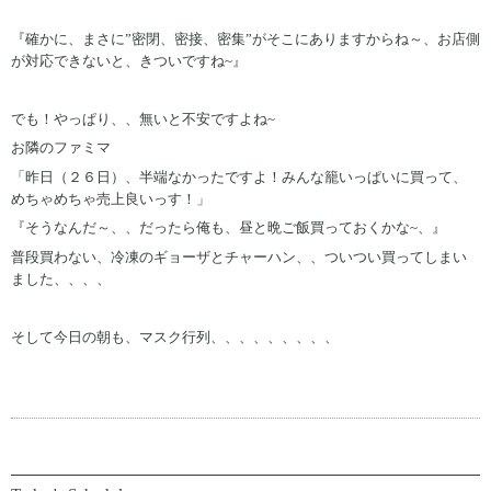
『確かに、まさに”密閉、密接、密集”がそこにありますからね～、お店側
が対応できないと、きついですね~』
でも！やっぱり、、無いと不安ですよね~
お隣のファミマ
「昨日（２６日）、半端なかったですよ！みんな籠いっぱいに買って、
めちゃめちゃ売上良いっす！」
『そうなんだ～、、だったら俺も、昼と晩ご飯買っておくかな~、』
普段買わない、冷凍のギョーザとチャーハン、、ついつい買ってしまい
ました、、、、
そして今日の朝も、マスク行列、、、、、、、、、