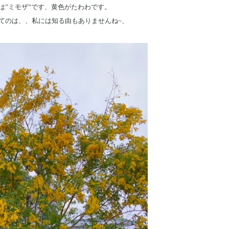
は”ミモザ”です、黄色がたわわです。
てのは、、私には知る由もありませんね~、