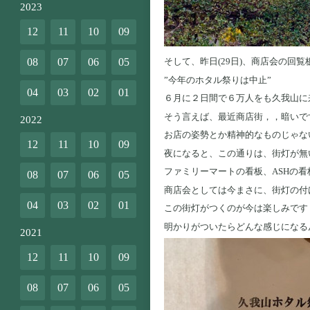
2023
12
11
10
09
08
07
06
05
そして、昨日(29日)、商店会の回覧
”今年のホタル祭りは中止”
04
03
02
01
６月に２日間で６万人をも久我山に
そう言えば、最近商店街，，暗いで
2022
お店の姿勢とか精神的なものじゃな
12
11
10
09
夜になると、この通りは、街灯が無
ファミリーマートの看板、ASHの
08
07
06
05
商店会としては今まさに、街灯の付
04
03
02
01
この街灯がつくのが今は楽しみです
明かりがついたらどんな感じになる
2021
12
11
10
09
08
07
06
05