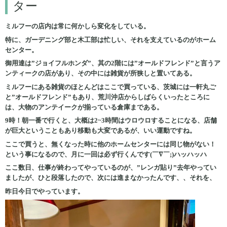
ター
ミルフーの店内は常に何かしら変化をしている。
特に、ガーデニング部と木工部は忙しい、それを支えているのがホーム
センター。
御用達は”ジョイフルホンダ”、其の2階には”オールドフレンド”と言うア
ンティークの店があり、その中には雑貨が所狭しと置いてある。
ミルフーにある雑貨のほとんどはここで買っている、茨城には一軒丸ご
と”オールドフレンド”もあり、荒川沖店からしばらくいったところに
は、大物のアンテイークが揃っている倉庫まである。
9時！朝一番で行くと、大概は2~3時間はウロウロすることになる、店舗
が巨大ということもあり移動も大変であるが、いい運動ですね。
ここで買うと、無くなった時に他のホームセンターには同じ物がない！
という事になるので、月に一回は必ず行くんです(￣∇￣;)ハッハッハ
ここ数日、仕事が終わってやっているのが、”レンガ貼り”去年やってい
ましたが、ひと段落したので、次には進まなかったんです、、それを、
昨日今日でやっています。