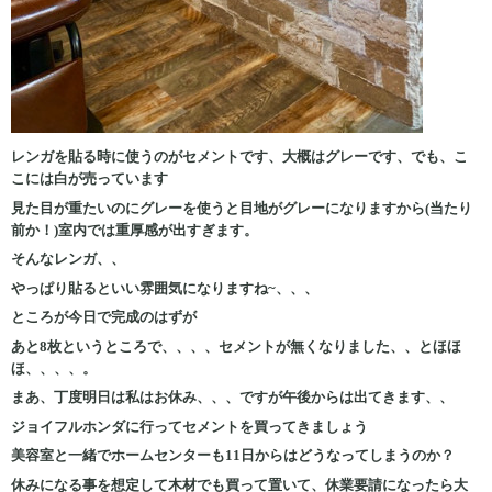
レンガを貼る時に使うのがセメントです、大概はグレーです、でも、こ
こには白が売っています
見た目が重たいのにグレーを使うと目地がグレーになりますから(当たり
前か！)室内では重厚感が出すぎます。
そんなレンガ、、
やっぱり貼るといい雰囲気になりますね~、、、
ところが今日で完成のはずが
あと8枚というところで、、、、セメントが無くなりました、、とほほ
ほ、、、、。
まあ、丁度明日は私はお休み、、、ですが午後からは出てきます、、
ジョイフルホンダに行ってセメントを買ってきましょう
美容室と一緒でホームセンターも11日からはどうなってしまうのか？
休みになる事を想定して木材でも買って置いて、休業要請になったら大