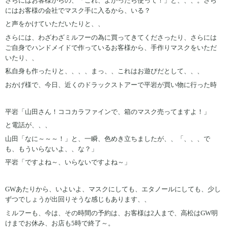
さらにはお客様からの、「これ、よかったら使って！」と、、、。さら
にはお客様の会社でマスク手に入るから、いる？
と声をかけていただいたりと、、
さらには、わざわざミルフーの為に買ってきてくださったり、さらには
ご自身でハンドメイドで作っているお客様から、手作りマスクをいただ
いたり、、
私自身も作ったりと、、、、まっ、、これはお遊びだとして、、、
おかげ様で、今日、近くのドラックストアーで平岩が買い物に行った時
平岩「山田さん！ココカラファインで、箱のマスク売ってますよ！」
と電話が、、、
山田「なに～～～！」と、一瞬、色めき立ちましたが、、「、、、で
も、もういらないよ、、な？」
平岩「ですよね～、いらないですよね～」
GWあたりから、いよいよ、マスクにしても、エタノールにしても、少し
ずつでしょうが出回りそうな感じもあります、、
ミルフーも、今は、その時間の予約は、お客様は2人まで、高松はGW明
けまでお休み、お店も5時で終了～。