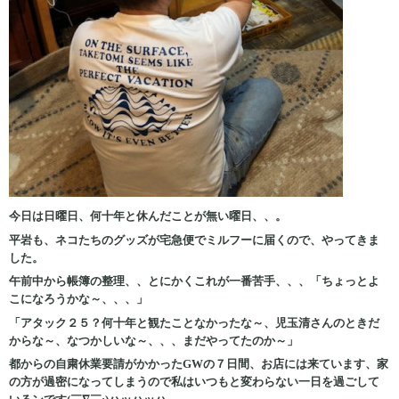
今日は日曜日、何十年と休んだことが無い曜日、、。
平岩も、ネコたちのグッズが宅急便でミルフーに届くので、やってきま
した。
午前中から帳簿の整理、、とにかくこれが一番苦手、、、「ちょっとよ
こになろうかな～、、、」
「アタック２５？何十年と観たことなかったな～、児玉清さんのときだ
からな～、なつかしいな～、、、まだやってたのか～」
都からの自粛休業要請がかかったGWの７日間、お店には来ています、家
の方が過密になってしまうので私はいつもと変わらない一日を過ごして