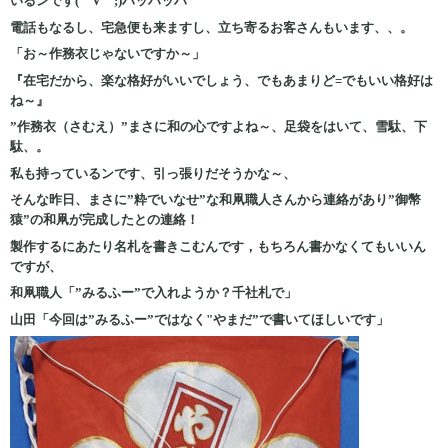
いるンです(￣∇￣;)ハッハッハ
電話もなるし、宅急便も来ますし、立ち寄るお客さんもいます、、。
「お～作務衣じゃないですか～」
『在宅だから、楽な格好がいいでしょう、でもあまりど=でもいい格好は
ね～』
”作務衣（さむえ）”まさに和の心ですよね～、足袋をはいて、雪駄、下
駄、。
私も持っているンです、引っ張りだそうかな～、
そんな昨日、まさに”粋でいなせ”な和凧職人さんから連絡があり”御幣
猿”の和凧が完成したとの連絡！
製作するにあたり名札を書きこむんです，もちろん書かなくてもいいん
ですが、
和凧職人「”みるふー”で入れようか？千社札で」
山田「今回は”みるふー”ではなく"やまだ”で書いてほしいです」