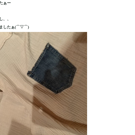
たぁー
し、、
したぁ(⌒▽⌒)