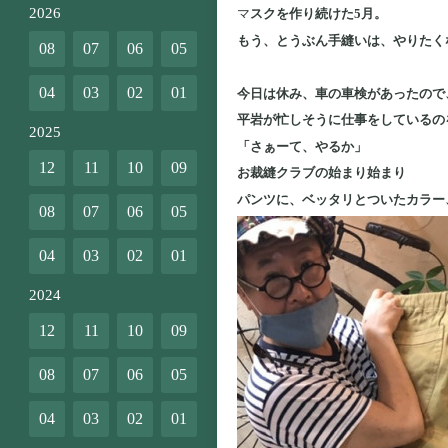
2026
マ
スクを作り続けた5月。
もう、とうぶん手縫いは、やりたく
08
07
06
05
04
03
02
01
今日は休み、車の車検があったので
平岩が忙しそうに仕事をしているの
2025
「さぁーて、やるか」
12
11
10
09
お裁縫クラブの始まり始まり
パンツに、ベッタリとついたカラー
08
07
06
05
04
03
02
01
2024
12
11
10
09
08
07
06
05
04
03
02
01