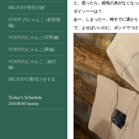
と、思ったら、紺色の糸がなくなっ
MILFOO”時空の旅”
ダイソーーは？
あー、しまったー、時すでに遅かり
STAFF のにゃんこ (初登場
編)
で、よせばいいのに、ボンドでつけま
STAFFのにゃんこ(日常編)
STAFFのにゃんこ(夢編)
STAFFのにゃんこ（旅行
編）
MILFOOで着付けをする
Today's Schedule
2026.08.08 Saturday