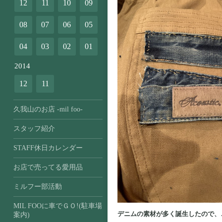
12
11
10
09
08
07
06
05
04
03
02
01
2014
12
11
久我山のお店 -mil foo-
スタッフ紹介
STAFF休日カレンダー
お店で売ってる愛用品
ミルフー部活動
MIL FOOに車でＧＯ!(駐車場
デニムの素材が多く誕生したので、
案内)