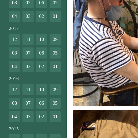
08
07
06
05
04
03
02
01
2017
12
11
10
09
08
07
06
05
04
03
02
01
2016
12
11
10
09
08
07
06
05
04
03
02
01
2015