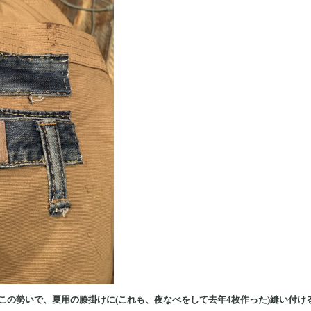
この勢いで、夏用の膝掛けに(これも、夜なべをして去年4枚作った)縫い付け