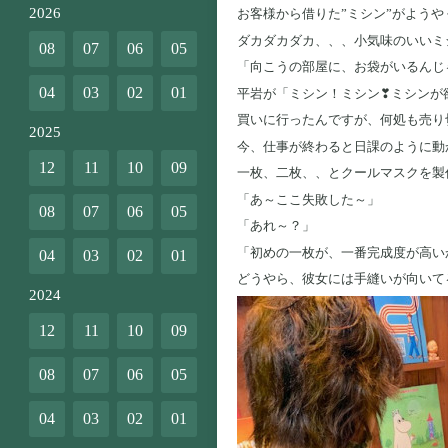
2026
お客様から借りた”ミシン”がよう
ダカダカダカ、、、小気味のいいミ
08
07
06
05
「向こうの部屋に、お袋がいるんじ
04
03
02
01
平岩が「ミシン！ミシン❣ミシンが
買いに行ったんですが、何処も売り
2025
今、仕事が終わると日課のように動
12
11
10
09
一枚、二枚、、とクールマスクを製
「あ～ここ失敗した～」
08
07
06
05
「あれ～？」
「初めの一枚が、一番完成度が高い
04
03
02
01
どうやら、彼女には手縫いが向いてる
2024
12
11
10
09
08
07
06
05
04
03
02
01