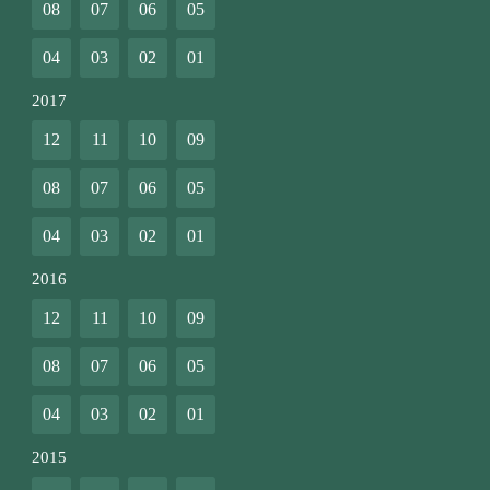
08
07
06
05
04
03
02
01
2017
12
11
10
09
08
07
06
05
04
03
02
01
2016
12
11
10
09
08
07
06
05
04
03
02
01
2015