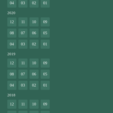
04
03
02
01
2020
12
11
10
09
08
07
06
05
04
03
02
01
2019
12
11
10
09
08
07
06
05
04
03
02
01
2018
12
11
10
09