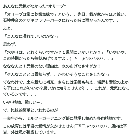
あんなに元気がなかった”オリーブ”
「オリーブは常に乾燥気味で」という、、先日、我が家からほど近い、
石神井台のオザキフラワーパークに行った時に雨だったんです、、
ふと、
「こんなに濡れていいのかな~」
思わず、
「水やりは、どれくらいですか？１週間にいかいとか？」『いやいや、
この時期だったら毎朝あげてますよ，(￣∇￣;)ハッハッハ、、』
なななんと！元気のない理由は、水のあげなさすぎか！
「そんなこととは露知らず、、かわいそうなことをしたな~」
てなわけで、土を新たに補充、さらには栄養も与え、場所も階段の上か
ら下に(これがいいか？悪いかは知りませんが）、、これが、元気になっ
ているンです、、。
いや~植物、難しい～。
で、比較的簡単といわれるのが
一去年から、ミルフーガーデニング部に登場し始めた多肉植物です。
この成育には平岩の愛情が欠かせません(￣∇￣;)ハッハッハ、店内は平
岩、外は私が担当しています。