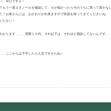
い、安心ですよ～
？もう一度エタノールを確認して、％が低かったら今のうちに買って置かな
た！お客さんには、おかわりが出来ますので容器を持ってきてくださいね、
ください！
わかります、、。実際１０代、それ以下は、それほど感染してないんです、
、、ここからは下手したら人災ですからね～