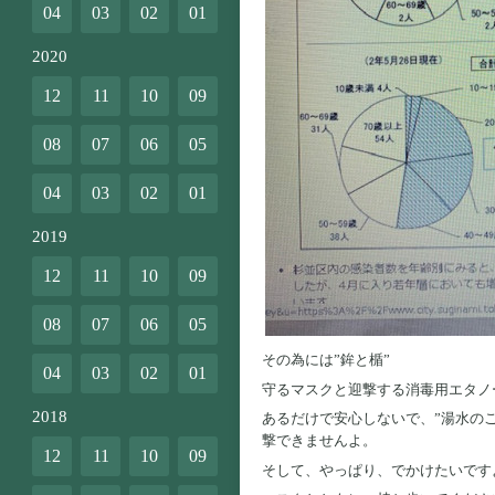
04
03
02
01
2020
12
11
10
09
08
07
06
05
04
03
02
01
2019
12
11
10
09
08
07
06
05
その為には”鉾と楯”
04
03
02
01
守るマスクと迎撃する消毒用エタノ
2018
あるだけで安心しないで、”湯水の
撃できませんよ。
12
11
10
09
そして、やっぱり、でかけたいですよ