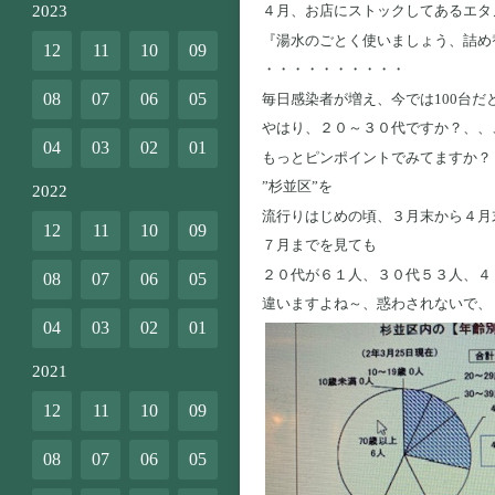
2023
４月、お店にストックしてあるエタ
『湯水のごとく使いましょう、詰め
12
11
10
09
・・・・・・・・・・
08
07
06
05
毎日感染者が増え、今では100台
やはり、２０～３０代ですか？、、
04
03
02
01
もっとピンポイントでみてますか？
”杉並区”を
2022
流行りはじめの頃、３月末から４月
12
11
10
09
７月までを見ても
２０代が６１人、３０代５３人、４
08
07
06
05
違いますよね～、惑わされないで、
04
03
02
01
2021
12
11
10
09
08
07
06
05