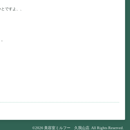
いとですよ、、
、。
©2026
美容室ミルフー 久我山店
. All Rights Reserved.