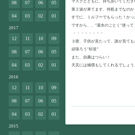
マスクとともに、持ち歩いてくださ
08
07
06
05
第２波が来てます、何処までなのか
04
03
02
01
すでに、ミルフーでもらった！かっ
ですから、、”湯水のごとく”使って
2017
・・・・・・・・
12
11
10
09
３密、子供が見たって、誰が見ても
頑張ろう”杉並”
08
07
06
05
また、自粛はつらい！
04
03
02
01
天災には補償もしてくれるでしょう
2016
12
11
10
09
08
07
06
05
04
03
02
01
2015