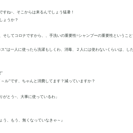
ですね~、そこからは来るんでしょう猛暑！
しょうか？
、そしてコロナですから、、手洗いの重要性=シャンプーの重要性というこ
ロス”は一人に使ったら洗濯もしくわ、消毒、２人には使わないくらいは、し
”
ノ～ル”です、ちゃんと消費してます？減っていますか？
りがとう~、大事に使っているわ」
ょう、もう、無くなっていなきゃ～』