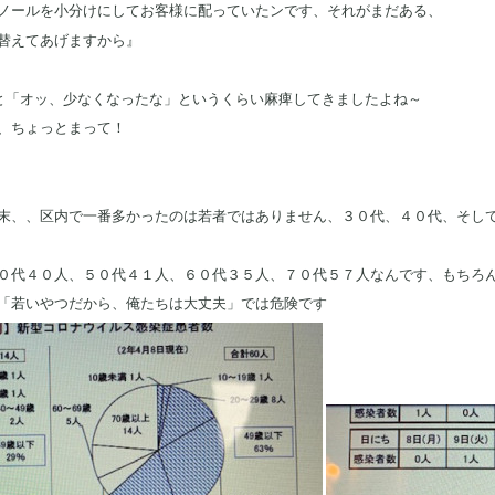
ノールを小分けにしてお客様に配っていたンです、それがまだある、
替えてあげますから』
だと「オッ、少なくなったな」というくらい麻痺してきましたよね～
、ちょっとまって！
末、、区内で一番多かったのは若者ではありません、３０代、４０代、そして
０代４０人、５０代４１人、６０代３５人、７０代５７人なんです、もちろ
「若いやつだから、俺たちは大丈夫」では危険です