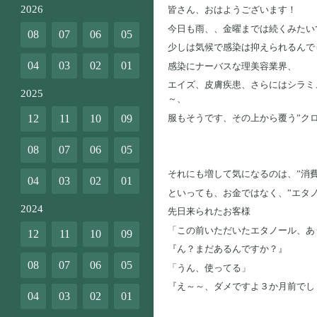
2026
皆さん、おはようございます！
今日も雨、、金曜までは続くみたい
08
07
06
05
少しは気候で感染は抑えられるんで
04
03
02
01
感染にナーバスな理美容業界、
エイズ、皮膚疾患、さらにはシラミ
2025
～、
服もそうです、その上から覆う”ク
12
11
10
09
08
07
06
05
それにも増して気になるのは、”消費
04
03
02
01
といっても、お金ではなく、”エタ
2024
先日来られたお客様
「この前いただいたエタノール、あ
12
11
10
09
『ん？まだあるんですか？』
08
07
06
05
「うん、使ってる」
『え～～、ダメですよ３か月前でし
04
03
02
01