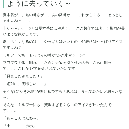
ように去っていく～
夏本番が、、あの暑さが、、あの猛暑が、、これからくる、、ぞっとし
ますよね～、、。
幸か不幸か、、7月は夏本番には程遠く、、ここ数年では珍しく梅雨が長
いような気がします。
夏、欲しくなるのは、、やっぱり冷たいもの、代表格はやっぱりアイス
ですよね？
ミルフーでも、もっぱらの噂が”かき氷マシーン”
フワフワの氷に削れ、、さらに果物を凍らせたの㋾、さらに削っ
て、、、これがTVで紹介されていたンです
「見ましたみました！」
「絶対に、美味しい～、」
そんなに”かき氷愛”が無い私ですら「あれは、食べてみたいと思ったな
～」
そんな、ミルフーにも、贅沢すぎるくらいのアイスが届いたんで
す、、。
「あ～こんばんわ～」
『ホ～～～～ホホ』