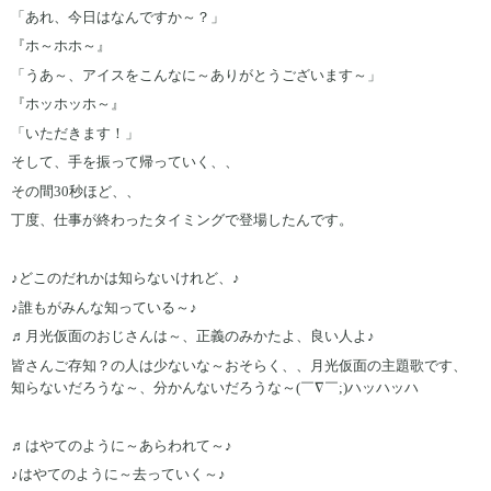
「あれ、今日はなんですか～？」
『ホ～ホホ～』
「うあ～、アイスをこんなに～ありがとうございます～」
『ホッホッホ～』
「いただきます！」
そして、手を振って帰っていく、、
その間30秒ほど、、
丁度、仕事が終わったタイミングで登場したんです。
♪どこのだれかは知らないけれど、♪
♪誰もがみんな知っている～♪
♬月光仮面のおじさんは～、正義のみかたよ、良い人よ♪
皆さんご存知？の人は少ないな～おそらく、、月光仮面の主題歌です、
知らないだろうな～、分かんないだろうな～(￣∇￣;)ハッハッハ
♬はやてのように～あらわれて～♪
♪はやてのように～去っていく～♪