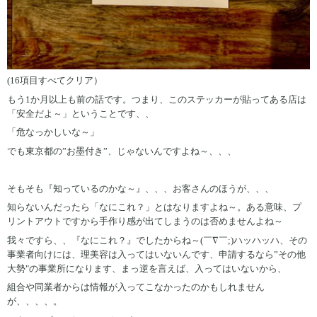
(16項目すべてクリア）
もう1か月以上も前の話です。つまり、このステッカーが貼ってある店は
「安全だよ～」ということです、、
「危なっかしいな～」
でも東京都の”お墨付き”、じゃないんですよね～、、、
そもそも『知っているのかな～』、、、お客さんのほうが、、、
知らないんだったら「なにこれ？」とはなりますよね～。ある意味、プ
リントアウトですから手作り感が出てしまうのは否めませんよね～
我々ですら、、『なにこれ？』でしたからね～(￣∇￣;)ハッハッハ、その
事業者向けには、理美容は入ってはいないんです、申請するなら”その他
大勢"の事業所になります、まっ逆を言えば、入ってはいないから、
組合や同業者からは情報が入ってこなかったのかもしれません
が、、、、。