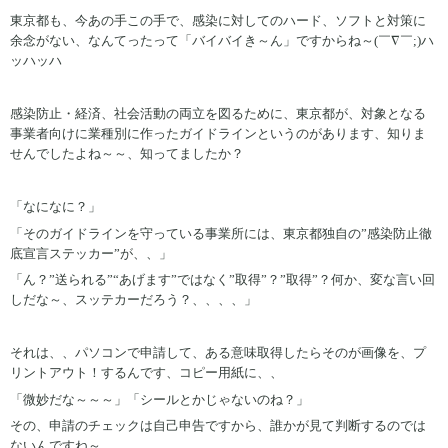
東京都も、今あの手この手で、感染に対してのハード、ソフトと対策に
余念がない、なんてったって「バイバイき～ん」ですからね～(￣∇￣;)ハ
ッハッハ
感染防止・経済、社会活動の両立を図るために、東京都が、対象となる
事業者向けに業種別に作ったガイドラインというのがあります、知りま
せんでしたよね～～、知ってましたか？
「なになに？」
「そのガイドラインを守っている事業所には、東京都独自の”感染防止徹
底宣言ステッカー”が、、」
「ん？”送られる”“あげます”ではなく”取得”？”取得”？何か、変な言い回
しだな～、スッテカーだろう？、、、、」
それは、、パソコンで申請して、ある意味取得したらそのが画像を、プ
リントアウト！するんです、コピー用紙に、、
「微妙だな～～～」「シールとかじゃないのね？」
その、申請のチェックは自己申告ですから、誰かが見て判断するのでは
ないんですね～