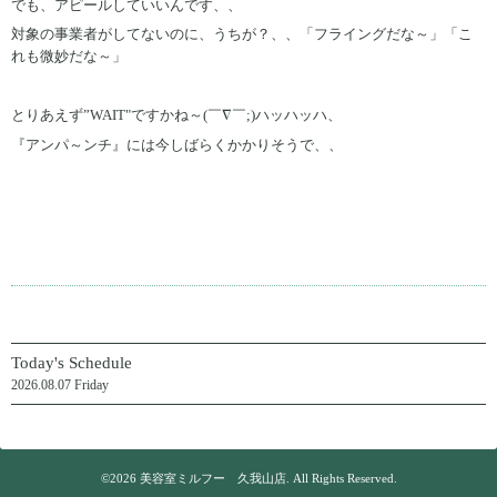
でも、アピールしていいんです、、
対象の事業者がしてないのに、うちが？、、「フライングだな～」「こ
れも微妙だな～」
とりあえず”WAIT"ですかね～(￣∇￣;)ハッハッハ、
『アンパ～ンチ』には今しばらくかかりそうで、、
Today's Schedule
2026.08.07 Friday
©2026
美容室ミルフー 久我山店
. All Rights Reserved.