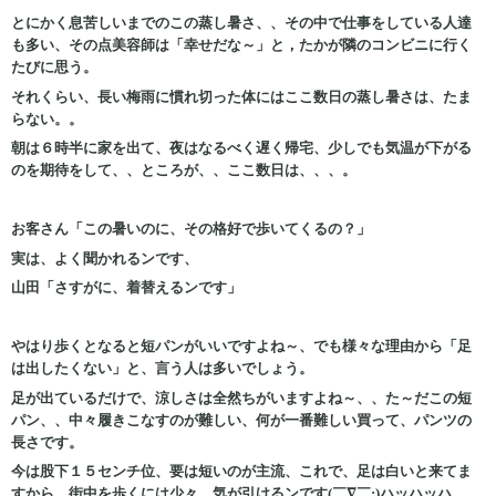
とにかく息苦しいまでのこの蒸し暑さ、、その中で仕事をしている人達
も多い、その点美容師は「幸せだな～」と，たかが隣のコンビニに行く
たびに思う。
それくらい、長い梅雨に慣れ切った体にはここ数日の蒸し暑さは、たま
らない。。
朝は６時半に家を出て、夜はなるべく遅く帰宅、少しでも気温が下がる
のを期待をして、、ところが、、ここ数日は、、、。
お客さん「この暑いのに、その格好で歩いてくるの？」
実は、よく聞かれるンです、
山田「さすがに、着替えるンです」
やはり歩くとなると短パンがいいですよね～、でも様々な理由から「足
は出したくない」と、言う人は多いでしょう。
足が出ているだけで、涼しさは全然ちがいますよね～、、た～だこの短
パン、、中々履きこなすのが難しい、何が一番難しい買って、パンツの
長さです。
今は股下１５センチ位、要は短いのが主流、これで、足は白いと来てま
すから、街中を歩くには少々、気が引けるンです(￣∇￣;)ハッハッハ