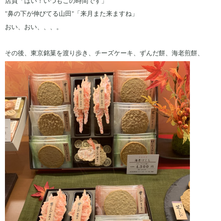
店員「はい！いつもこの時間です」
"鼻の下が伸びてる山田"「来月また来ますね」
おい、おい、、、。
その後、東京銘菓を渡り歩き、チーズケーキ、ずんだ餅、海老煎餅、