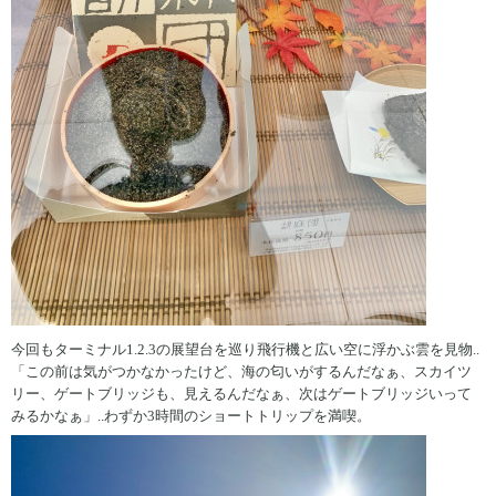
今回もターミナル1.2.3の展望台を巡り飛行機と広い空に浮かぶ雲を見物..
「この前は気がつかなかったけど、海の匂いがするんだなぁ、スカイツ
リー、ゲートブリッジも、見えるんだなぁ、次はゲートブリッジいって
みるかなぁ」..わずか3時間のショートトリップを満喫。