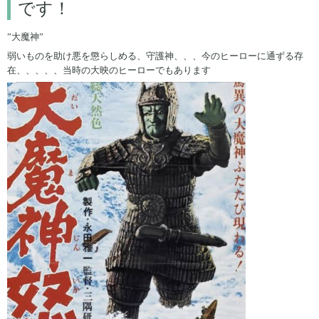
です！
”大魔神”
弱いものを助け悪を懲らしめる、守護神、、、今のヒーローに通ずる存
在、、、、、当時の大映のヒーローでもあります