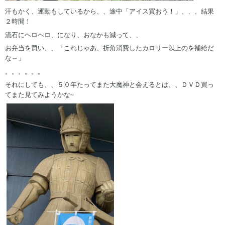
汗もかく、運動もしているから、、途中「アイス買おう！」、、、結果
２時間！
流石にヘロヘロ、になり、おなかも減って、、
お弁当を買い、、「これじゃあ、折角消費したカロリー以上のを補給だ
な～」
。。。。。。
それにしても、、５０年たってまた大魔神と会えるとは、、ＤＶＤ買っ
てまた見てみようかな~