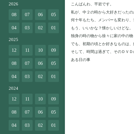
2026
こんばんわ、平岩です。
私が、中２の時から大好きだったの
08
07
06
05
何十年もたち、メンバーも変わり、
04
03
02
01
もう、いいかな？懐かしいけどな。
独身の時の物から徐々に家の中の物
2025
でも、初期の頃とか好きなものは、
12
11
10
09
そして、時間は過ぎて、そのＤＶＤ
ある日の事
08
07
06
05
04
03
02
01
2024
12
11
10
09
08
07
06
05
04
03
02
01