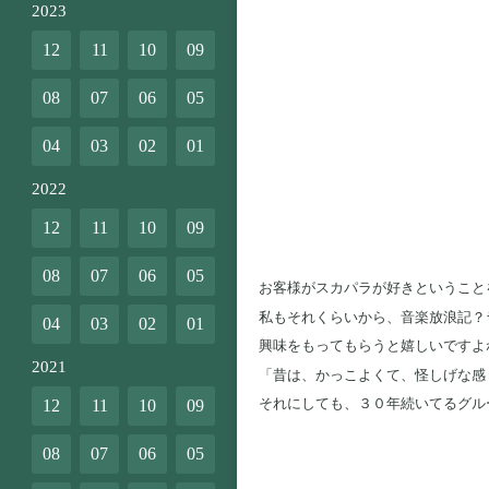
2023
12
11
10
09
08
07
06
05
04
03
02
01
2022
12
11
10
09
08
07
06
05
お客様がスカパラが好きということ
私もそれくらいから、音楽放浪記？
04
03
02
01
興味をもってもらうと嬉しいですよ
2021
「昔は、かっこよくて、怪しげな感
それにしても、３０年続いてるグル
12
11
10
09
08
07
06
05