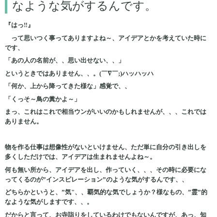
なような気がするんです。
『はっ‼』
って思いつく事ってありますよね～、アイデアとかを考えていた時に
です、
「あの人の名前が、、思い出せない、、」
というときではありません、、。(￣∇￣;)ハッハッハ
「何か、上から降ってきた様な」感覚で、、
「くっそ～鳥の糞かよ～」
まっ、これはこれで相当ウンがいいのかもしれませんが、、、これでは
ありません。
物を作る仕事は想像性がないといけません、ただ単に自分の引き出しを
多くしただけでは、アイデアは生まれませんよね～。
何も無い所から、アイデアを出し、作っていく、、、その時に必要にな
ってくるのが”インスピレーション”のような気がするんです、、
どちらかというと、”気"、、覇気的な気でしょうか？様なもの、”霊”的
なような気がしますです、、。
だからと言って、お寺詣りをしているわけでもないんですが、あっ、知