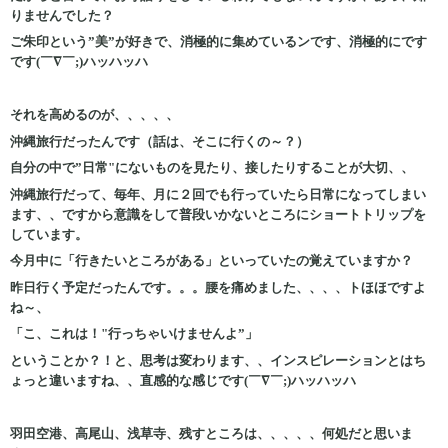
りませんでした？
ご朱印という”美”が好きで、消極的に集めているンです、消極的にです
です(￣∇￣;)ハッハッハ
それを高めるのが、、、、、
沖縄旅行だったんです（話は、そこに行くの～？）
自分の中で”日常"にないものを見たり、接したりすることが大切、、
沖縄旅行だって、毎年、月に２回でも行っていたら日常になってしまい
ます、、ですから意識をして普段いかないところにショートトリップを
しています。
今月中に「行きたいところがある」といっていたの覚えていますか？
昨日行く予定だったんです。。。腰を痛めました、、、、トほほですよ
ね～、
「こ、これは！"行っちゃいけませんよ”」
ということか？！と、思考は変わります、、インスピレーションとはち
ょっと違いますね、、直感的な感じです(￣∇￣;)ハッハッハ
羽田空港、高尾山、浅草寺、残すところは、、、、、何処だと思いま