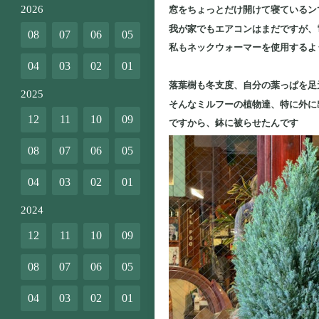
2026
窓をちょっとだけ開けて寝ているン
我が家でもエアコンはまだですが、
08
07
06
05
私もネックウォーマーを使用するよ
04
03
02
01
落葉樹も冬支度、自分の葉っぱを足
2025
そんなミルフーの植物達、特に外に
12
11
10
09
ですから、鉢に被らせたんです
08
07
06
05
04
03
02
01
2024
12
11
10
09
08
07
06
05
04
03
02
01