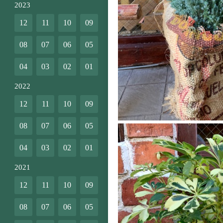
2023
12
11
10
09
08
07
06
05
04
03
02
01
2022
12
11
10
09
08
07
06
05
04
03
02
01
2021
12
11
10
09
08
07
06
05