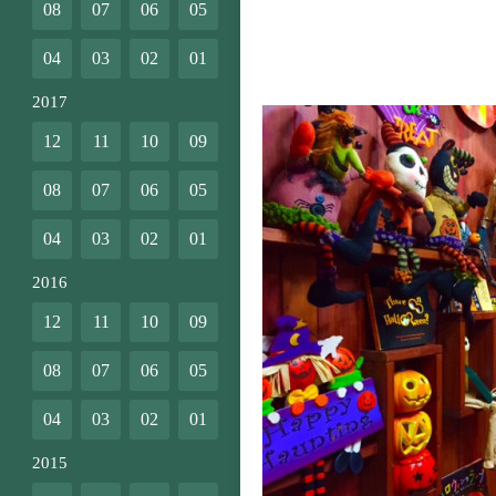
08
07
06
05
04
03
02
01
2017
12
11
10
09
08
07
06
05
04
03
02
01
2016
12
11
10
09
08
07
06
05
04
03
02
01
2015