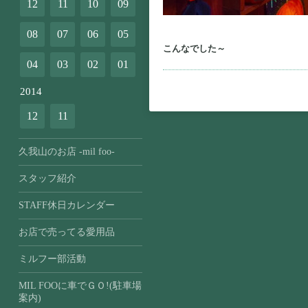
12
11
10
09
08
07
06
05
こんなでした～
04
03
02
01
2014
12
11
久我山のお店 -mil foo-
スタッフ紹介
STAFF休日カレンダー
お店で売ってる愛用品
ミルフー部活動
MIL FOOに車でＧＯ!(駐車場
案内)