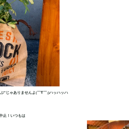
ぶ”じゃありませんよ(￣∇￣;)ハッハッハ
中止！いつもは