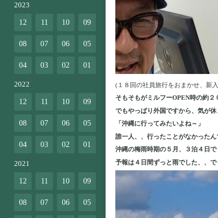
2023
12
11
10
09
08
07
06
05
04
03
02
01
2022
(１８回の社員旅行をおまかせ、新
そもそもがミルフーOPEN時の約
12
11
10
09
でもやっぱり外国ですから、気が休
08
07
06
05
「沖縄に行ってみたいよね～」
誰一人、、行ったことがなかったん
04
03
02
01
沖縄の梅雨時期の５月、３泊４日で
予報は４日間ずっと雨でした、、で
2021
12
11
10
09
08
07
06
05