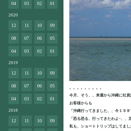
04
03
02
01
2020
12
11
10
09
08
07
06
05
04
03
02
01
2019
12
11
10
09
08
07
06
05
。。。。。。。。。
今月、そう、、来週から沖縄に社員
04
03
02
01
お客様からも
2018
「沖縄行ってきました、、今１９８
「恐る恐る、行ってきたわよ~、、
12
11
10
09
私も、ショートトリップはしてまし