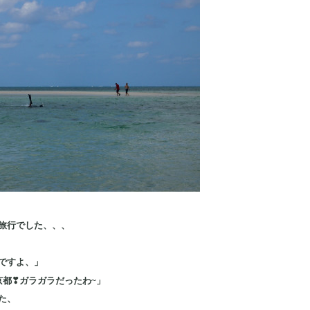
旅行でした、、、
ですよ、」
京都❣ガラガラだったわ~」
た、