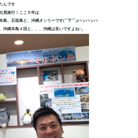
たんです
社員旅行！ここ５年は
島、石垣島と、沖縄オンリーです(￣∇￣;)ハッハッハ
、沖縄本島４回と、、、沖縄は良いですよね~。