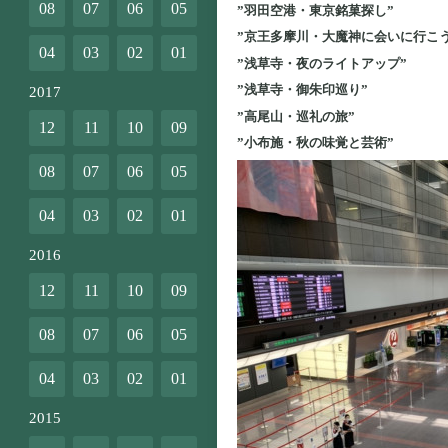
08
07
06
05
”羽田空港・東京銘菓探し”
”京王多摩川・大魔神に会いに行こう
04
03
02
01
”浅草寺・夜のライトアップ”
”浅草寺・御朱印巡り”
2017
”高尾山・巡礼の旅”
12
11
10
09
”小布施・秋の味覚と芸術”
08
07
06
05
04
03
02
01
2016
12
11
10
09
08
07
06
05
04
03
02
01
2015