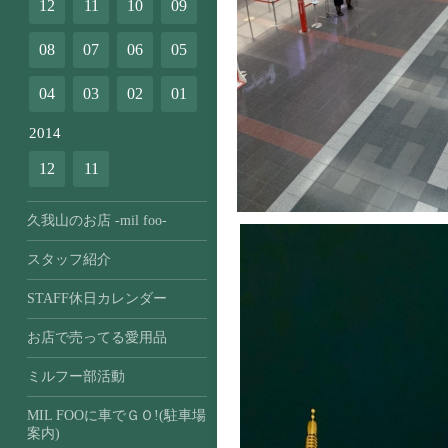
12
11
10
09
08
07
06
05
04
03
02
01
2014
12
11
久我山のお店 -mil foo-
スタッフ紹介
STAFF休日カレンダー
お店で売ってる愛用品
ミルフー部活動
MIL FOOに車でＧＯ!(駐車場
案内)