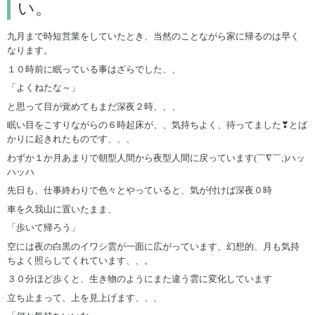
い。
九月まで時短営業をしていたとき、当然のことながら家に帰るのは早く
なります。
１０時前に眠っている事はざらでした、、
「よくねたな～」
と思って目が覚めてもまだ深夜２時、、、
眠い目をこすりながらの６時起床が、、気持ちよく、待ってました❣とば
かりに起きれたものです、、、
わずか１か月あまりで朝型人間から夜型人間に戻っています(￣∇￣;)ハッ
ハッハ
先日も、仕事終わりで色々とやっていると、気が付けば深夜０時
車を久我山に置いたまま、
「歩いて帰ろう」
空には夜の白黒のイワシ雲が一面に広がっています、幻想的、月も気持
ちよく照らしてくれています、、。
３０分ほど歩くと、生き物のようにまた違う雲に変化しています
立ち止まって、上を見上げます、、、