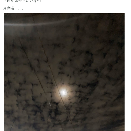
「何か気持ちいいな~」
月光浴、、、