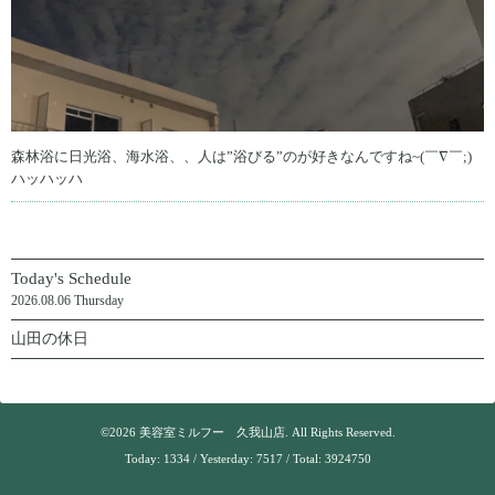
森林浴に日光浴、海水浴、、人は”浴びる”のが好きなんですね~(￣∇￣;)
ハッハッハ
Today's Schedule
2026.08.06 Thursday
山田の休日
©2026
美容室ミルフー 久我山店
. All Rights Reserved.
Today:
1334
/ Yesterday:
7517
/ Total:
3924750