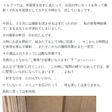
ミルフーでは、年賀状を出すにあたって、お店の中にセットを作って撮
影！それを年賀状としてＯＰＥＮ時から、出しているンです。
今回も、１０月には撮影を済ませるはずだったのが、、私の坐骨神経痛
で、まるまる１か月遅れてしまいました。
その撮影が昨日、行われたんです。
３時にお店を閉めて、組みたてをして5時に完成！、、そこから２時間ほ
ど休憩を挟んで撮影、、またそこからの撤収作業がまた一苦労、、。
４０歳以上のスタッフには酷な作業です。
当然のことながら”ご褒美”が必要になります(￣∇￣;)ハッハッハ
みんなで”光悦”に行くことに、、この時に”暗黙の縛り”があってでは、逆
に堅苦しいものになってしまいます、、、よね？
「好きなのを、たのんでいいから、」
そうしないと，メニューを広げたって、、何も楽しくはありません。
高松に至っては初光悦。