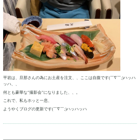
平岩は、旦那さんの為にお土産を注文、、ここは自腹です(￣∇￣;)ハッハ
ッハ、、
何とも豪華な”撮影会”になりました、、。
これで、私もホッと一息、
ようやくブログの更新です(￣∇￣;)ハッハッハ