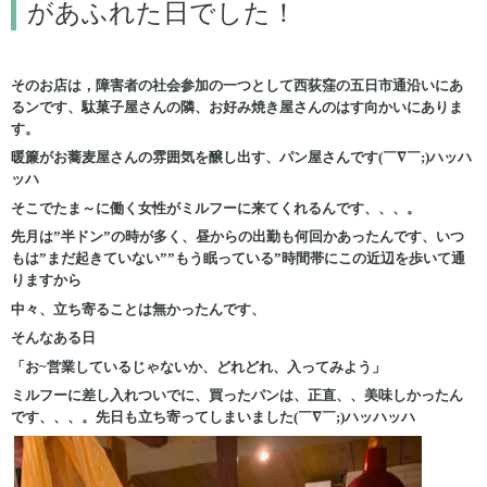
があふれた日でした！
そのお店は，障害者の社会参加の一つとして西荻窪の五日市通沿いにあ
るンです、駄菓子屋さんの隣、お好み焼き屋さんのはす向かいにありま
す。
暖簾がお蕎麦屋さんの雰囲気を醸し出す、パン屋さんです(￣∇￣;)ハッハ
ッハ
そこでたま～に働く女性がミルフーに来てくれるんです、、、。
先月は”半ドン”の時が多く、昼からの出勤も何回かあったんです、いつ
もは”まだ起きていない””もう眠っている”時間帯にこの近辺を歩いて通
りますから
中々、立ち寄ることは無かったんです、
そんなある日
「お~営業しているじゃないか、どれどれ、入ってみよう」
ミルフーに差し入れついでに、買ったパンは、正直、、美味しかったん
です、、、。先日も立ち寄ってしまいました(￣∇￣;)ハッハッハ