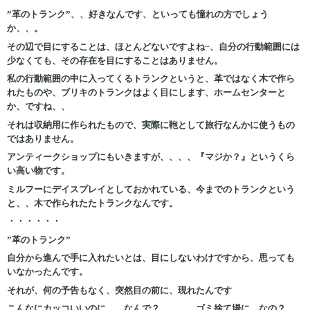
”革のトランク”、、好きなんです、といっても憧れの方でしょう
か、、。
その辺で目にすることは、ほとんどないですよね~、自分の行動範囲には
少なくても、その存在を目にすることはありません。
私の行動範囲の中に入ってくるトランクというと、革ではなく木で作ら
れたものや、ブリキのトランクはよく目にします、ホームセンターと
か、ですね、、
それは収納用に作られたもので、実際に鞄として旅行なんかに使うもの
ではありません。
アンティークショップにもいきますが、、、、『マジか？』というくら
い高い物です。
ミルフーにデイスプレイとしておかれている、今までのトランクという
と、、木で作られたたトランクなんです。
・・・・・・
”革のトランク”
自分から進んで手に入れたいとは、目にしないわけですから、思っても
いなかったんです。
それが、何の予告もなく、突然目の前に、現れたんです
こんなにカッコいいのに、、なんで？、、、、ゴミ捨て場に、なの？