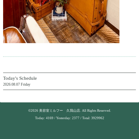
Today's Schedule
2026.08.07 Friday
©2026
美容室ミルフー 久我山店
. All Rights Reserved.
Today:
4169
/ Yesterday:
2377
/ Total:
3929962