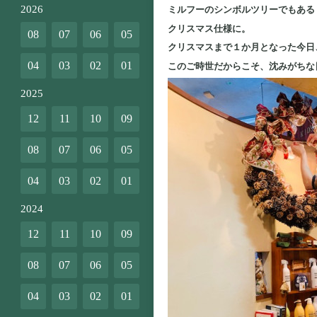
2026
ミルフーのシンボルツリーでもある
クリスマス仕様に。
08
07
06
05
クリスマスまで１か月となった今日
04
03
02
01
このご時世だからこそ、沈みがちな
2025
12
11
10
09
08
07
06
05
04
03
02
01
2024
12
11
10
09
08
07
06
05
04
03
02
01