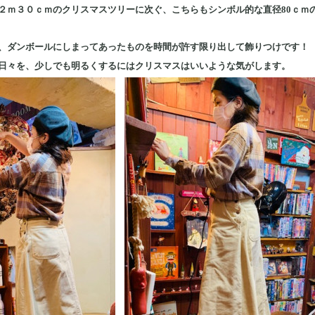
２ｍ３０ｃｍのクリスマスツリーに次ぐ、こちらもシンボル的な直径80ｃｍ
、ダンボールにしまってあったものを時間が許す限り出して飾りつけです！
日々を、少しでも明るくするにはクリスマスはいいような気がします。