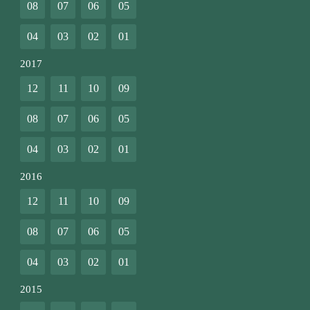
08
07
06
05
04
03
02
01
2017
12
11
10
09
08
07
06
05
04
03
02
01
2016
12
11
10
09
08
07
06
05
04
03
02
01
2015