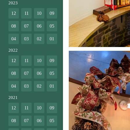
2023
12
11
10
09
08
07
06
05
04
03
02
01
2022
12
11
10
09
08
07
06
05
04
03
02
01
2021
12
11
10
09
08
07
06
05