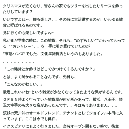
クリスマスが近くなり、皆さんの家でもツリーを出したりリースを飾っ
たりしています？
いいですよね～、飾る楽しさ、、その時に大活躍するのが、いわゆる雑
貨と呼ばれるものです。
見に行くのも楽しいですよね~
私がまだ学生の時に、この雑貨、それも、”めずらしい””かわってわって
る~””おシャレ～”、、を一手に引き受けていたのが
”東急ハンズ”でした、文化屋雑貨店というのもありました。
。。。。。。。。。
「この雑貨とか飾りはどこでみつけてくるんですか？」
とは、よく聞かれることなんです、先日も、
「こんなのが欲しい、」
最近これいいね~という雑貨が少なくなってきたような気がするんです。
ＯＰＥＮ時よく行っていた雑貨屋が何か所かあって、横浜、八王子、埼
玉の幸手のも大きな店があったんです、、今はもうありません、、。
茨城の荒川沖のオールドフレンド、テナントとしてジョイフル本田に入
っています、ここは今でも健在。
イクスピアリにもよく行きました、当時オープン間もない時で、街並