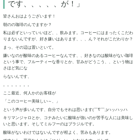
です、、、、、が！」
皆さんおはようございます！
朝のの珈琲のんでますか？
私は必ずといっていいほど、、飲みます。コーヒーにはまったくこだわ
りまないんですが、好き嫌いはあります、、、ん？それがこだわりか？
まっ、その辺は置いといて。
嫌いなのが酸味のあるコーヒーなんです、、好きなのは酸味がない珈琲
という事で、フルーティーな香りとか、甘みがどうこう、、という物は
さほど気にな
らないんです、
。。。。。。。
ここ最近、何人かのお客様が
「このコーヒー美味しい～、」
という声が多いんです、自分でもそれは思います(￣∇￣;)ハッハッハ
キリマンジャロとか、コナみたいに酸味が強いのが苦手な人には美味し
いと思います。そしてミルフーのはブラジルです。
酸味がないわけではないんですが程よく、苦みもあります。