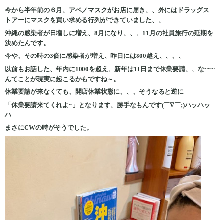
今から半年前の６月、アベノマスクがお店に届き、、外にはドラッグス
トアーにマスクを買い求める行列ができていました、、
沖縄の感染者が日増しに増え、8月になり、、、11月の社員旅行の延期を
決めたんです。
今や、その時の3倍に感染者が増え、昨日には800越え、、、、
以前もお話した、年内に1000を超え、新年は11日まで休業要請、、な~~~
んてことが現実に起こるかもですね～。
休業要請が来なくても、開店休業状態に、、、そうなると逆に
「休業要請来てくれよ~」となります、勝手なもんです(￣∇￣;)ハッハッ
ハ
まさにGWの時がそうでした。