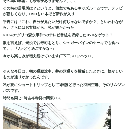
その為の準備にも余念がありません？、、、
その時の居場所は？というと、個室でもあるキッズルームです、テレビ
が新しくなり、DVDも15本ほど新作が入り
平岩には「これ、自分が見たいだけ何じゃないですか？」といわれなが
ら。さらにはお客様から、私が観たかった
NHKの”グリコ森永事件”のテレビ番組を収録したDVDをゲット！
欲を言えば、光悦でお寿司をとり、シュガーバインのケーキでも食べ
て、、「ん~どう過ごすかな~」
今から楽しみが増え続けています(￣∇￣;)ハッハッハ、
そんな今日は、朝の通勤途中、井の頭通りを横断したときに、懐かしい
ものが通りかかったんです。
私が夏にショートトリップとして3回ほど行った羽田空港、そのリムジン
バスです。
時間も同じ8時吉祥寺発の関東バス