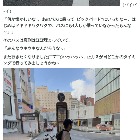
（バイバ
~イ）
「何か懐かしいな~、あのバスに乗って”ビックバード”にいったな～、は
じめはドキドキワクワクで、バスにも4人しか乗っていなかったもんな
～」」
そのバスは窓側はほぼ埋まっていて、
「みんなウキウキなんだろうな~.」
また行きたくなりました(￣∇￣;)ハッハッハ，正月３が日どこかのタイミ
ングで行ってみましょうかね～