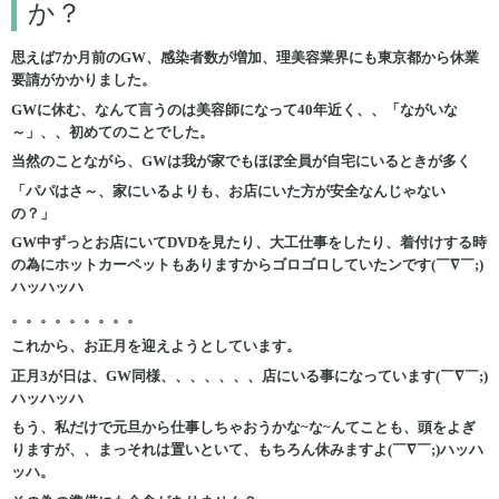
か？
思えば7か月前のGW、感染者数が増加、理美容業界にも東京都から休業
要請がかかりました。
GWに休む、なんて言うのは美容師になって40年近く、、「ながいな
～」、、初めてのことでした。
当然のことながら、GWは我が家でもほぼ全員が自宅にいるときが多く
「パパはさ～、家にいるよりも、お店にいた方が安全なんじゃない
の？」
GW中ずっとお店にいてDVDを見たり、大工仕事をしたり、着付けする時
の為にホットカーペットもありますからゴロゴロしていたンです(￣∇￣;)
ハッハッハ
。。。。。。。。。
これから、お正月を迎えようとしています。
正月3が日は、GW同様、、、、、、、店にいる事になっています(￣∇￣;)
ハッハッハ
もう、私だけで元旦から仕事しちゃおうかな~な~んてことも、頭をよぎ
りますが、、まっそれは置いといて、もちろん休みますよ(￣∇￣;)ハッハ
ッハ。