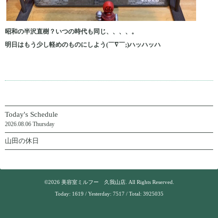
昭和の半沢直樹？いつの時代も同じ、、、、。
明日はもう少し軽めのものにしよう(￣∇￣;)ハッハッハ
Today's Schedule
2026.08.06 Thursday
山田の休日
©2026
美容室ミルフー 久我山店
. All Rights Reserved.
Today:
1619
/ Yesterday:
7517
/ Total:
3925035