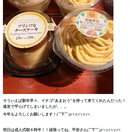
そういえば新年早々、イチゴ”あまおう”を持って来てくれたんだった！
速攻で平らげてしまいましたが、、。
今年もよろしくお願いします！(￣∇￣;)ハッハッハ
明日は成人式朝６時半！！頑張ってね、平岩さん(￣∇￣;)ハッハッハ