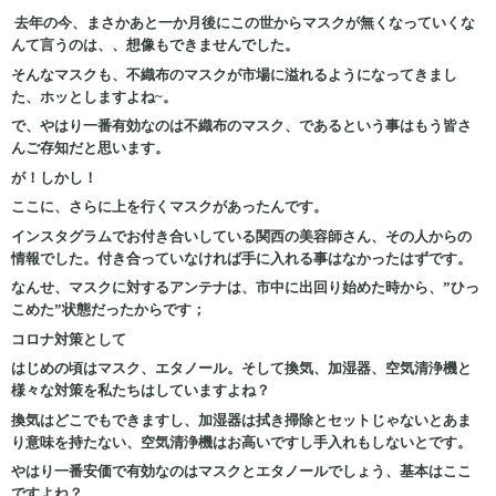
去年の今、まさかあと一か月後にこの世からマスクが無くなっていくな
んて言うのは、、想像もできませんでした。
そんなマスクも、不織布のマスクが市場に溢れるようになってきまし
た、ホッとしますよね~。
で、やはり一番有効なのは不織布のマスク、であるという事はもう皆さ
んご存知だと思います。
が！しかし！
ここに、さらに上を行くマスクがあったんです。
インスタグラムでお付き合いしている関西の美容師さん、その人からの
情報でした。付き合っていなければ手に入れる事はなかったはずです。
なんせ、マスクに対するアンテナは、市中に出回り始めた時から、”ひっ
こめた”状態だったからです；
コロナ対策として
はじめの頃はマスク、エタノール。そして換気、加湿器、空気清浄機と
様々な対策を私たちはしていますよね？
換気はどこでもできますし、加湿器は拭き掃除とセットじゃないとあま
り意味を持たない、空気清浄機はお高いですし手入れもしないとです。
やはり一番安価で有効なのはマスクとエタノールでしょう、基本はここ
ですよね？