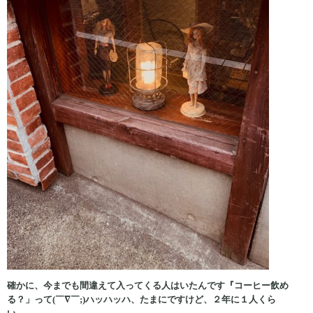
確かに、今までも間違えて入ってくる人はいたんです『コーヒー飲め
る？」って(￣∇￣;)ハッハッハ、たまにですけど、２年に１人くら