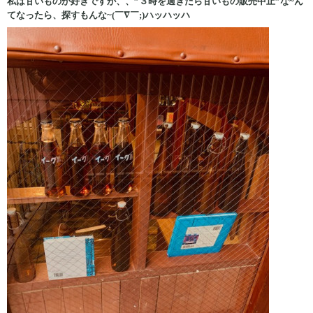
私は甘いものが好きですが、、”３時を過ぎたら甘いもの販売中止”な~ん
てなったら、探すもんな~(￣∇￣;)ハッハッハ