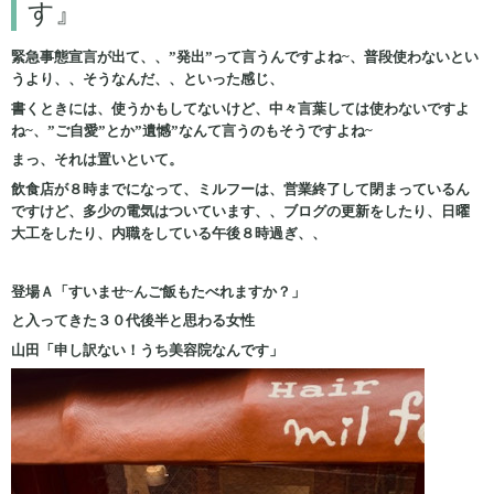
す』
緊急事態宣言が出て、、”発出”って言うんですよね~、普段使わないとい
うより、、そうなんだ、、といった感じ、
書くときには、使うかもしてないけど、中々言葉しては使わないですよ
ね~、”ご自愛”とか”遺憾”なんて言うのもそうですよね~
まっ、それは置いといて。
飲食店が８時までになって、ミルフーは、営業終了して閉まっているん
ですけど、多少の電気はついています、、ブログの更新をしたり、日曜
大工をしたり、内職をしている午後８時過ぎ、、
登場Ａ「すいませ~んご飯もたべれますか？」
と入ってきた３０代後半と思わる女性
山田「申し訳ない！うち美容院なんです」