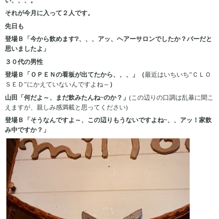
い、、、。
それが今月に入って２人です。
先日も
登場Ｂ「今から飲めます❔、、、アッ、ヘアーサロンでしたか？バーだと
思いましたよ」
３０代の男性
登場Ｂ「ＯＰＥＮの看板が出てたから、、、」（
最近はいちいち”ＣＬＯ
ＳＥＤ”にかえていないんですよね～
）
山田「何だよ～、まだ飲みたんね~のか？」
(この辺りの口調は乱暴に聞こ
えますが、親しみ感満載と思ってください)
登場Ｂ「そうなんですよ～、この辺りもうないですよね~、、アッ！家飲
み中ですか？」