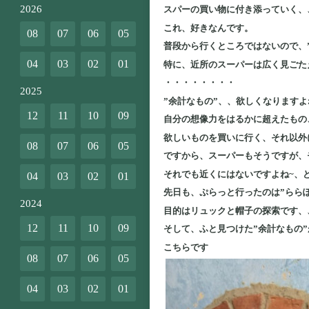
2026
スパーの買い物に付き添っていく、
これ、好きなんです。
08
07
06
05
普段から行くところではないので、
04
03
02
01
特に、近所のスーパーは広く見ごた
・・・・・・・・
2025
”余計なもの”、、欲しくなりますよ
12
11
10
09
自分の想像力をはるかに超えたもの
欲しいものを買いに行く、それ以外
08
07
06
05
ですから、スーパーもそうですが、
それでも近くにはないですよね~、
04
03
02
01
先日も、ぷらっと行ったのは”らら
2024
目的はリュックと帽子の探索です、
12
11
10
09
そして、ふと見つけた”余計なもの
こちらです
08
07
06
05
04
03
02
01