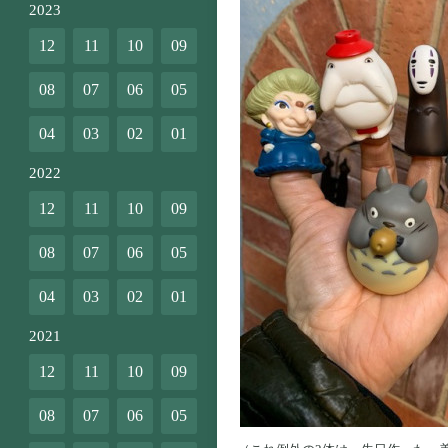
2023
12
11
10
09
08
07
06
05
04
03
02
01
2022
12
11
10
09
08
07
06
05
04
03
02
01
2021
12
11
10
09
08
07
06
05