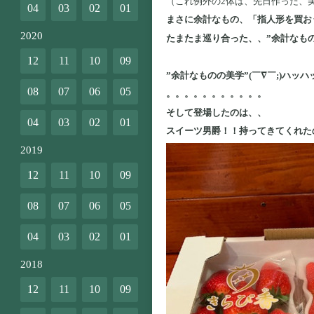
（これ例外の2体は、先日作った、
04
03
02
01
まさに余計なもの、「指人形を買お
2020
たまたま巡り合った、、”余計なもの
12
11
10
09
”余計なものの美学”(￣∇￣;)ハッハ
08
07
06
05
。。。。。。。。。。。
そして登場したのは、、
04
03
02
01
スイーツ男爵！！持ってきてくれた
2019
12
11
10
09
08
07
06
05
04
03
02
01
2018
12
11
10
09