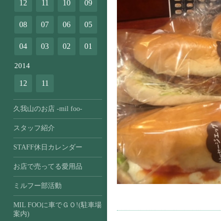
12
11
10
09
08
07
06
05
04
03
02
01
2014
12
11
久我山のお店 -mil foo-
スタッフ紹介
STAFF休日カレンダー
お店で売ってる愛用品
ミルフー部活動
MIL FOOに車でＧＯ!(駐車場
案内)