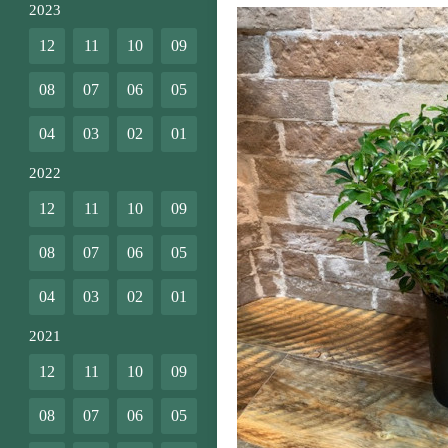
2023
12
11
10
09
08
07
06
05
04
03
02
01
2022
12
11
10
09
08
07
06
05
04
03
02
01
2021
12
11
10
09
08
07
06
05