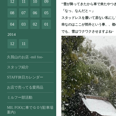
12
11
10
09
”雪が降ってきたから車で来たやつ
「なっ、なんだと～」
08
07
06
05
スタッドレスを履いて居ない私にし
04
03
02
01
幸なのはここが郊外という事、、都
でも、雪はワクワクさせますよね~
2014
12
11
久我山のお店 -mil foo-
スタッフ紹介
STAFF休日カレンダー
お店で売ってる愛用品
ミルフー部活動
MIL FOOに車でＧＯ!(駐車場
案内)