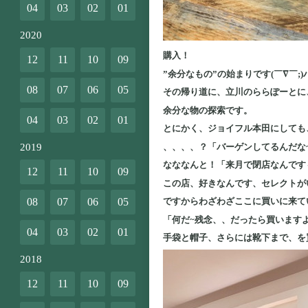
04
03
02
01
2020
購入！
12
11
10
09
”余分なもの”の始まりです(￣∇￣;
08
07
06
05
その帰り道に、立川のららぽーとに
余分な物の探索です。
04
03
02
01
とにかく、ジョイフル本田にしても
、、、、？「バーゲンしてるんだな
2019
なななんと！「来月で閉店なんです
12
11
10
09
この店、好きなんです、セレクトが
08
07
06
05
ですからわざわざここに買いに来て
「何だ~残念、、だったら買いますよ
04
03
02
01
手袋と帽子、さらには靴下まで、を
2018
12
11
10
09