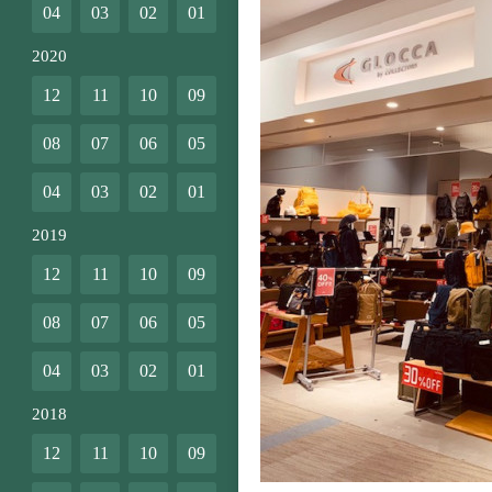
04
03
02
01
2020
12
11
10
09
08
07
06
05
04
03
02
01
2019
12
11
10
09
08
07
06
05
04
03
02
01
2018
12
11
10
09