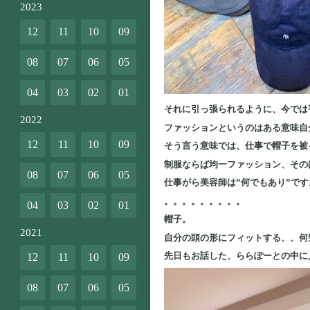
2023
12
11
10
09
08
07
06
05
04
03
02
01
それに引っ張られるように、今では
2022
ファッションというのはある意味自
12
11
10
09
そう言う意味では、仕事で帽子を被
制服ならば均一ファッション、その
08
07
06
05
仕事がら美容師は”何でもあり”です
。。。。。。。。。
04
03
02
01
帽子。
2021
自分の頭の形にフィットする、、何
先日もお話した、ららぽーとの中に
12
11
10
09
08
07
06
05