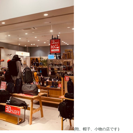
(鞄、帽子、小物の店です
）