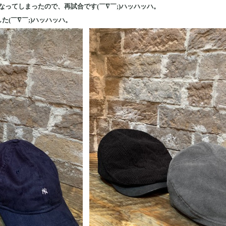
ってしまったので、再試合です(￣∇￣;)ハッハッハ。
た(￣∇￣;)ハッハッハ。