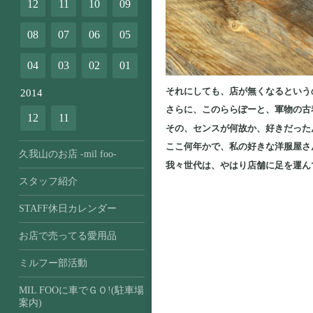
12
11
10
09
08
07
06
05
04
03
02
01
それにしても、店が無くなるという
2014
さらに、このららぽーと、軍物の古
12
11
その、センスが何故か、好きだった
ここ何年かで、私の好きな洋服屋さ
久我山のお店 -mil foo-
我々世代は、やはり店舗に足を運ん
スタッフ紹介
STAFF休日カレンダー
お店で売ってる愛用品
ミルフー部活動
MIL FOOに車でＧＯ!(駐車場
案内)