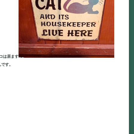
コは居ます
んです。