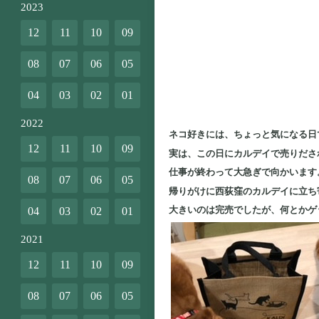
2023
12
11
10
09
08
07
06
05
04
03
02
01
2022
ネコ好きには、ちょっと気になる日
12
11
10
09
実は、この日にカルデイで売りださ
仕事が終わって大急ぎで向かいます
08
07
06
05
帰りがけに西荻窪のカルデイに立ち
大きいのは完売でしたが、何とかゲ
04
03
02
01
2021
12
11
10
09
08
07
06
05