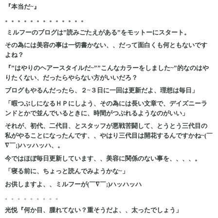
『本当だ~』
。。。。。。。。。。。。。
ミルフーのブログは”読みごたえがある”をモットーにスタート。
その為には美容の事は一切書かない、、だって面白くも何ともないです
よね？
『”はやりのヘアースタイルだ~””こんなカラーをしました~”的なのはや
りたくない、だったらやらない方がいいだろ？
ブログもやるんだったら、２~３日に一回は更新だよ、理想は毎日」
「暇つぶしになるＨＰにしよう、その為には長い文章で、デイズニーラ
ンドとかで並んでいるときに、時間がつぶれるようなのがいい」
それが、初代、二代目、とスタッフが悪戦苦闘して、とうとう三代目の
私がやることになったんです、、やはり三代目は開花するんですかね~(￣
∇￣;)ハッハッハ、。
今ではほぼ毎日更新しています、、美容に関係のない事を、、、、。
「寝る前に、ちょっと読んでみようかな~」
お供しますよ、、ミルフーが(￣∇￣;)ハッハッハ
。。。。。。。。。
光悦『何か目、腫れてない？重そうだよ、、太ったでしょう」