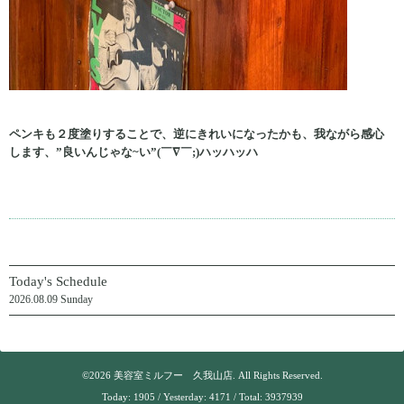
ペンキも２度塗りすることで、逆にきれいになったかも、我ながら感心
します、”良いんじゃな~い”(￣∇￣;)ハッハッハ
Today's Schedule
2026.08.09 Sunday
©2026
美容室ミルフー 久我山店
. All Rights Reserved.
Today:
1905
/ Yesterday:
4171
/ Total:
3937939