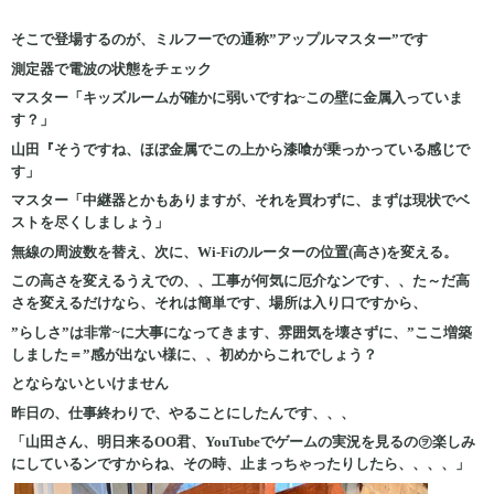
そこで登場するのが、ミルフーでの通称”アップルマスター”です
測定器で電波の状態をチェック
マスター「キッズルームが確かに弱いですね~この壁に金属入っていま
す？」
山田『そうですね、ほぼ金属でこの上から漆喰が乗っかって
いる感じで
す」
マスター「中継器とかもありますが、それを買わずに、まずは現状でベ
ストを尽くしましょう」
無線の周波数を替え、次に、Wi-Fiのルーターの位置(高さ)を変える。
この高さを変えるうえでの、、工事が何気に厄介なンです、、た～だ高
さを変えるだけなら、それは簡単です、場所は入り口ですから、
”らしさ”は非常~に大事になってきます、雰囲気を壊さずに、”ここ増築
しました＝”感が出ない様に、、初めからこれでしょう？
とならないといけません
昨日の、仕事終わりで、やることにしたんです、、、
「山田さん、明日来るOO君、YouTubeでゲームの実況を見るの㋾楽しみ
にしているンですからね、その時、止まっちゃったりしたら、、、、」