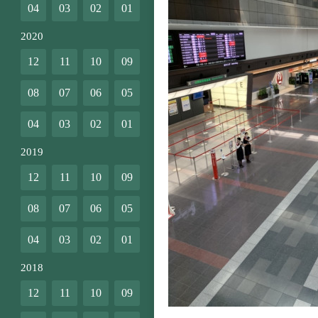
04
03
02
01
2020
12
11
10
09
08
07
06
05
04
03
02
01
2019
12
11
10
09
08
07
06
05
04
03
02
01
2018
12
11
10
09