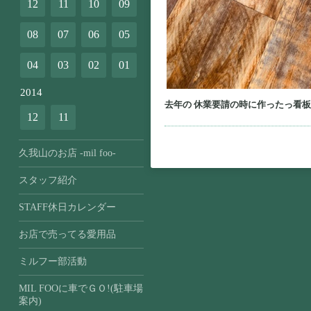
12
11
10
09
08
07
06
05
04
03
02
01
2014
去年の 休業要請の時に作ったっ看
12
11
久我山のお店 -mil foo-
スタッフ紹介
STAFF休日カレンダー
お店で売ってる愛用品
ミルフー部活動
MIL FOOに車でＧＯ!(駐車場
案内)