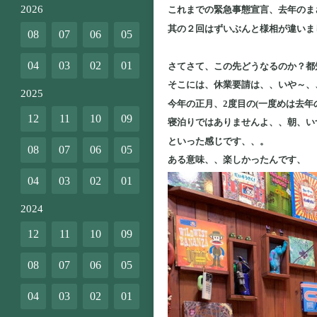
2026
これまでの緊急事態宣言、去年のま
其の２回はずいぶんと様相が違いま
08
07
06
05
04
03
02
01
さてさて、この先どうなるのか？都
そこには、休業要請は、、いや～、
2025
今年の正月、2度目の(一度めは去年
12
11
10
09
寝泊りではありませんよ、、朝、い
といった感じです、、。
08
07
06
05
ある意味、、楽しかったんです、
04
03
02
01
2024
12
11
10
09
08
07
06
05
04
03
02
01