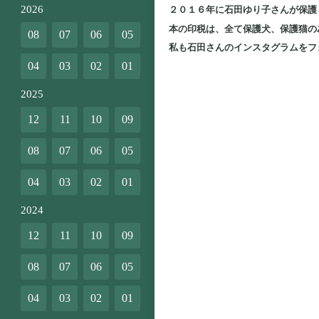
2026
２０１６年に石田ゆり子さんが保護
本の印税は、全て保護犬、保護猫の
08
07
06
05
私も石田さんのインスタグラムをフ
04
03
02
01
2025
12
11
10
09
08
07
06
05
04
03
02
01
2024
12
11
10
09
08
07
06
05
04
03
02
01