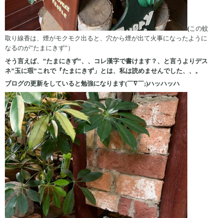
(
この蚊
取り線香は、煙がモクモク出ると、穴から煙が出て火事になったように
なるのが”たまにきず”）
そう言えば、”たまにきず”、、コレ漢字で書けます？、と言うよりデス
ネ”玉に瑕”これで『たまにきず」とは、私は読めませんでした、、。
ブログの更新をしていると勉強になります(￣∇￣;)ハッハッハ