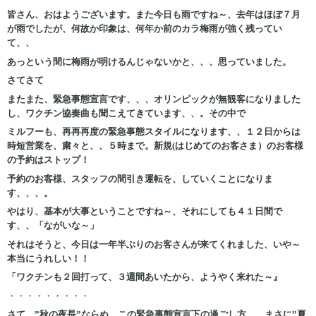
皆さん、おはようございます。また今日も雨ですね～、去年はほぼ７月
が雨でしたが、何故か印象は、何年か前のカラ梅雨が強く残ってい
て、、
あっという間に梅雨が明けるんじゃないかと、、、思っていました。
さてさて
またまた、緊急事態宣言です、、、オリンピックが無観客になりました
し、ワクチン協奏曲も聞こえてきています、、。その中で
ミルフーも、再再再度の緊急事態スタイルになります、、１２日からは
時短営業を、粛々と、、５時まで。新規(はじめてのお客さま）のお客様
の予約はストップ！
予約のお客様、スタッフの間引き運転を、していくことになりま
す、、、。
やはり、基本が大事ということですね～、それにしても
４１日間で
す、、「ながいな～」
それはそうと、今日は一年半ぶりのお客さんが来てくれました、いや～
本当にうれしい！！
「ワクチンも２回打って、３週間あいたから、ようやく来れた～』
・・・・・・・・・
さて、”秋の夜長”ならぬ、この緊急事態宣言下の過ごし方、、まさに”夏