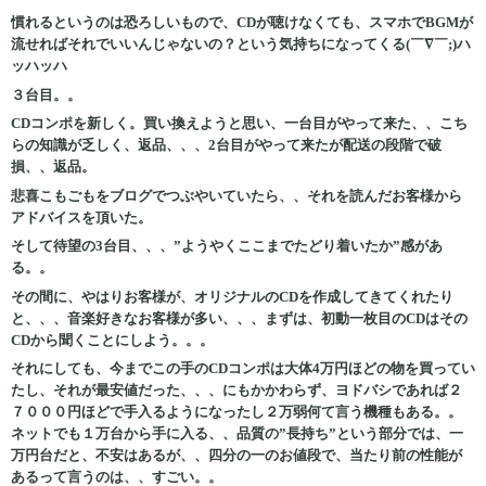
慣れるというのは恐ろしいもので、CDが聴けなくても、スマホでBGMが
流せればそれでいいんじゃないの？という気持ちになってくる(￣∇￣;)ハ
ッハッハ
３台目。。
CDコンポを新しく。買い換えようと思い、一台目がやって来た、、こち
らの知識が乏しく、返品、、、2台目がやって来たが配送の段階で破
損、、返品。
悲喜こもごもをブログでつぶやいていたら、、それを読んだお客様から
アドバイスを頂いた。
そして待望の3台目、、、”ようやくここまでたどり着いたか”感があ
る。。
その間に、やはりお客様が、オリジナルのCDを作成してきてくれたり
と、、、音楽好きなお客様が多い、、、まずは、初動一枚目のCDはその
CDから聞くことにしよう。。。
それにしても、今までこの手のCDコンポは大体4万円ほどの物を買ってい
たし、それが最安値だった、、、にもかかわらず、ヨドバシであれば２
７０００円ほどで手入るようになったし２万弱何て言う機種もある。。
ネットでも１万台から手に入る、、品質の”長持ち”という部分では、一
万円台だと、不安はあるが
、、四分の一のお値段で、当たり前の性能が
あるって言うのは、、すごい。。