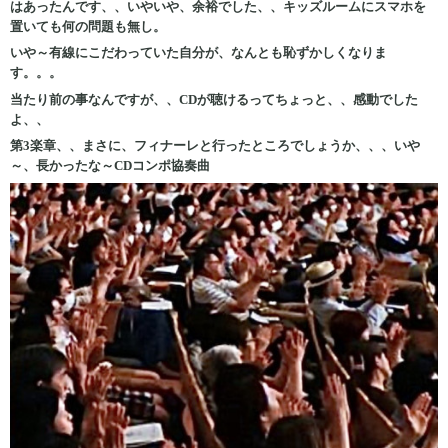
はあったんです、、いやいや、余裕でした、、キッズルームにスマホを
置いても何の問題も無し。
いや～有線にこだわっていた自分が、なんとも恥ずかしくなりま
す。。。
当たり前の事なんですが、、CDが聴けるってちょっと、、感動でした
よ、、
第3楽章、、まさに、フィナーレと行ったところでしょうか、、、
いや
～、長かったな～CDコンポ協奏曲