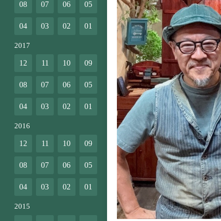
08
07
06
05
04
03
02
01
2017
12
11
10
09
08
07
06
05
04
03
02
01
2016
12
11
10
09
08
07
06
05
04
03
02
01
2015