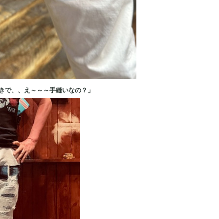
きで、、え～～～手縫いなの？」