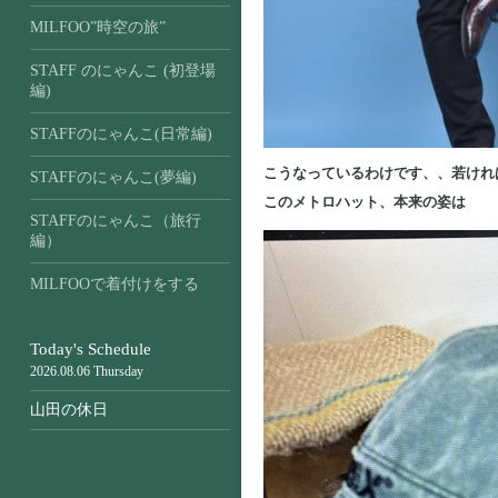
MILFOO”時空の旅”
STAFF のにゃんこ (初登場
編)
STAFFのにゃんこ(日常編)
こうなっているわけです、、若けれ
STAFFのにゃんこ(夢編)
このメトロハット、本来の姿は
STAFFのにゃんこ（旅行
編）
MILFOOで着付けをする
Today's Schedule
2026.08.06 Thursday
山田の休日