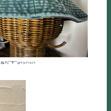
？(￣∇￣;)ハッハッハ