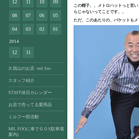
12
11
10
09
この帽子、、メトロハットっと言い
らじゃないってことです、、
08
07
06
05
ただ、このあたりの、バケットもメ
04
03
02
01
2014
12
11
久我山のお店 -mil foo-
スタッフ紹介
STAFF休日カレンダー
お店で売ってる愛用品
ミルフー部活動
MIL FOOに車でＧＯ!(駐車場
案内)