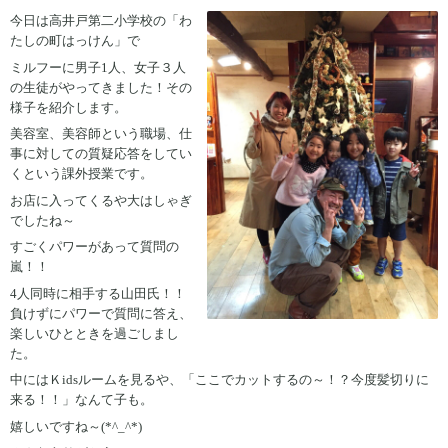
今日は高井戸第二小学校の「わ
たしの町はっけん」で
ミルフーに男子1人、女子３人
の生徒がやってきました！その
様子を紹介します。
美容室、美容師という職場、仕
事に対しての質疑応答をしてい
くという課外授業です。
お店に入ってくるや大はしゃぎ
でしたね～
すごくパワーがあって質問の
嵐！！
4人同時に相手する山田氏！！
負けずにパワーで質問に答え、
楽しいひとときを過ごしまし
た。
中にはＫidsルームを見るや、「ここでカットするの～！？今度髪切りに
来る！！」なんて子も。
嬉しいですね～(*^_^*)